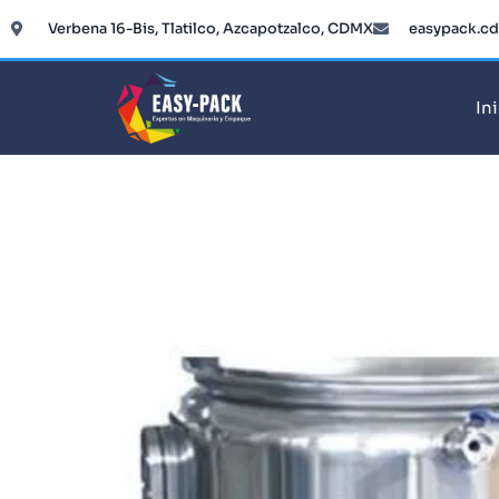
Ir
Verbena 16-Bis, Tlatilco, Azcapotzalco, CDMX
easypack.c
al
contenido
In