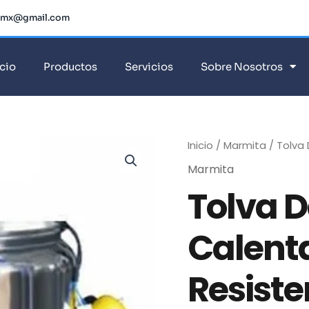
dmx@gmail.com
icio
Productos
Servicios
Sobre Nosotros
Inicio
/
Marmita
/ Tolva
Marmita
Tolva D
Calent
Resiste