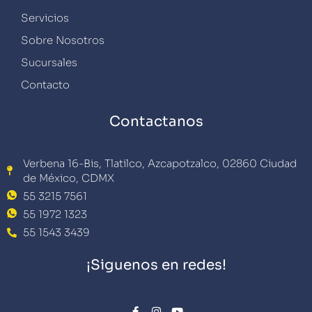
Servicios
Sobre Nosotros
Sucursales
Contacto
Contactanos
Verbena 16-Bis, Tlatilco, Azcapotzalco, 02860 Ciudad
de México, CDMX
55 3215 7561
55 1972 1323
55 1543 3439
¡Siguenos en redes!
F
I
Y