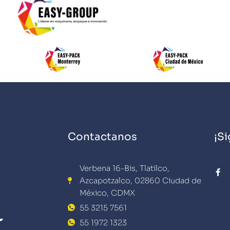
Contactanos
¡S
F
Verbena 16-Bis, Tlatilco,
a
Azcapotzalco, 02860 Ciudad de
c
e
México, CDMX
b
o
55 3215 7561
o
k
55 1972 1323
-