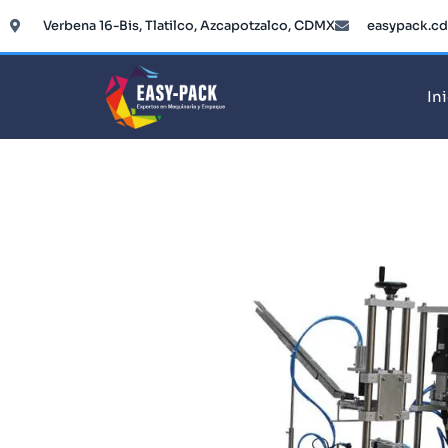
Ir
Verbena 16-Bis, Tlatilco, Azcapotzalco, CDMX
easypack.c
al
contenido
In