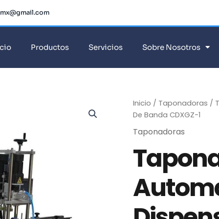
dmx@gmail.com
icio
Productos
Servicios
Sobre Nosotros
Inicio
/
Taponadoras
/ 
De Banda CDXGZ-1
Taponadoras
Tapon
Automá
Dispen