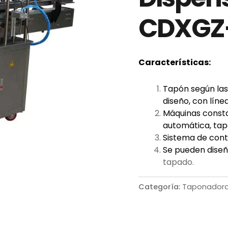
CDXGZ
Características:
Tapón según las 
diseño, con lín
Máquinas consta
automática, tap
Sistema de contr
Se pueden diseñ
tapado.
Categoría:
Taponador