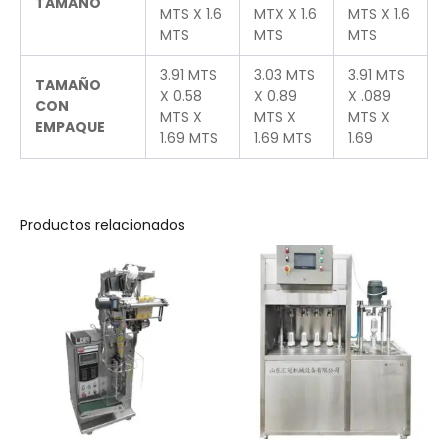
TAMAÑO
MTS X 1.6
MTX X 1.6
MTS X 1.6
MTS
MTS
MTS
3.91 MTS
3.03 MTS
3.91 MTS
TAMAÑO
X 0.58
X 0.89
X .089
CON
MTS X
MTS X
MTS X
EMPAQUE
1.69 MTS
1.69 MTS
1.69
Productos relacionados