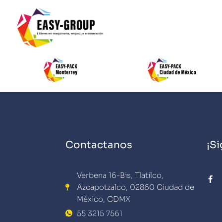
Contactanos
¡S
F
Verbena 16-Bis, Tlatilco,
a
Azcapotzalco, 02860 Ciudad de
c
e
México, CDMX
b
o
55 3215 7561
o