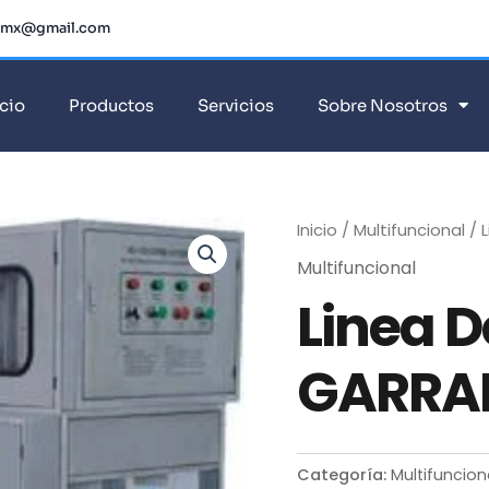
dmx@gmail.com
icio
Productos
Servicios
Sobre Nosotros
Inicio
/
Multifuncional
/ 
Multifuncional
Linea D
GARRA
Categoría:
Multifuncion