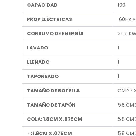
CAPACIDAD
100
PROP ELÉCTRICAS
60HZ A
CONSUMO DE ENERGÍA
2.65 K
LAVADO
1
LLENADO
1
TAPONEADO
1
TAMAÑO DE BOTELLA
CM 27 
TAMAÑO DE TAPÓN
5.8 CM
COLA: 1.8CM X .075CM
5.8 CM
» : 1.8CM X .075CM
5.8 CM