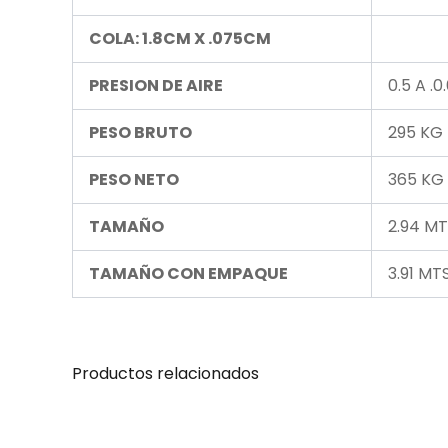
COLA: 1.8CM X .075CM
PRESION DE AIRE
0.5 A .
PESO BRUTO
295 KG
PESO NETO
365 KG
TAMAÑO
2.94 MT
TAMAÑO CON EMPAQUE
3.91 MT
Productos relacionados