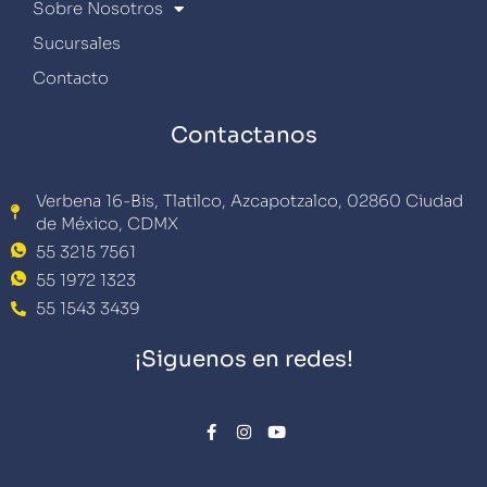
Sobre Nosotros
Sucursales
Contacto
Contactanos
Verbena 16-Bis, Tlatilco, Azcapotzalco, 02860 Ciudad
de México, CDMX
55 3215 7561
55 1972 1323
55 1543 3439
¡Siguenos en redes!
F
I
Y
a
n
o
c
s
u
e
t
t
b
a
u