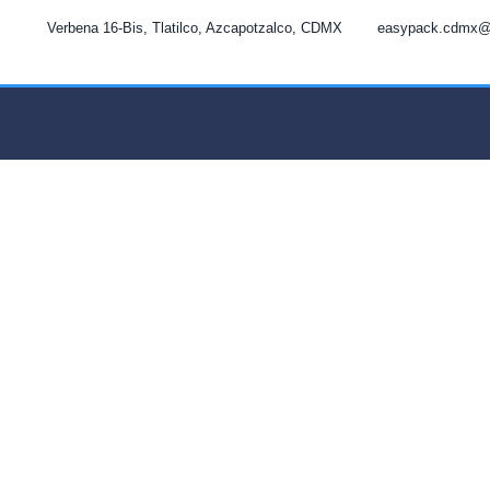
Ir
Verbena 16-Bis, Tlatilco, Azcapotzalco, CDMX
easypack.cdmx@
al
contenido