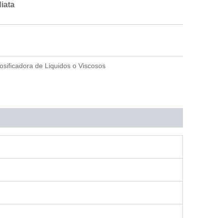
iata
s
a
p
osificadora de Liquidos o Viscosos
p
-
1