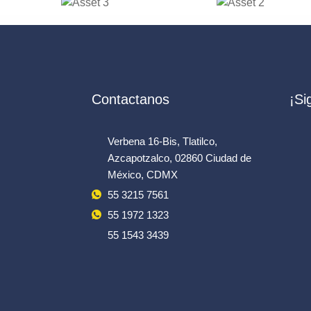
Contactanos
¡Si
Verbena 16-Bis, Tlatilco,
Azcapotzalco, 02860 Ciudad de
México, CDMX
55 3215 7561
55 1972 1323
55 1543 3439