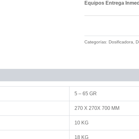
Equipos Entrega Inmed
Categorías:
Dosificadora
,
D
5 – 65 GR
270 X 270X 700 MM
10 KG
18 KG