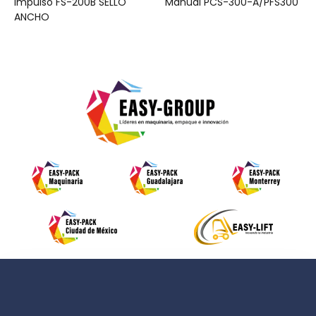
Impulso FS-200B SELLO
Manual PCS-300-A/PFS300
ANCHO