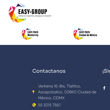
Contactanos
¡S
F
Verbena 16-Bis, Tlatilco,
a
Azcapotzalco, 02860 Ciudad de
c
e
México, CDMX
b
o
55 3215 7561
o