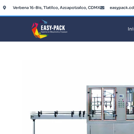
Ir
Verbena 16-Bis, Tlatilco, Azcapotzalco, CDMX
easypack.c
al
contenido
In