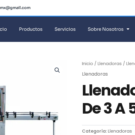
dmx@gmail.com
icio
Productos
Servicios
Sobre Nosotros
Inicio
/
Llenadoras
/ Lle
Llenadoras
Llenado
De 3 A 
Categoría:
Llenadoras