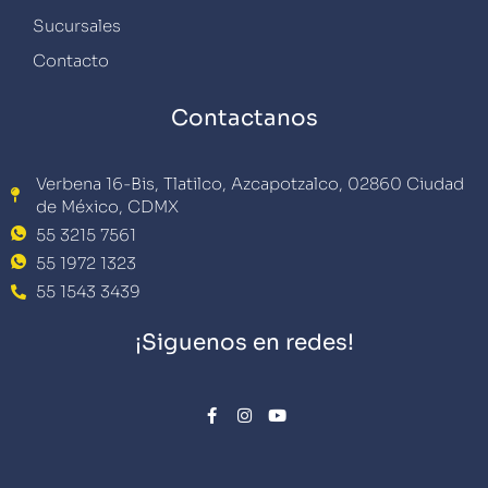
Sucursales
Contacto
Contactanos
Verbena 16-Bis, Tlatilco, Azcapotzalco, 02860 Ciudad
de México, CDMX
55 3215 7561
55 1972 1323
55 1543 3439
¡Siguenos en redes!
F
I
Y
a
n
o
c
s
u
e
t
t
b
a
u
o
g
b