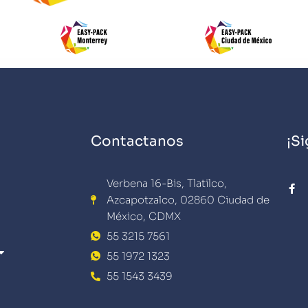
Contactanos
¡S
F
Verbena 16-Bis, Tlatilco,
a
Azcapotzalco, 02860 Ciudad de
c
e
México, CDMX
b
o
55 3215 7561
o
k
55 1972 1323
-
f
55 1543 3439