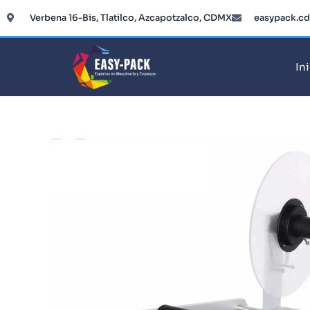
Ir
Verbena 16-Bis, Tlatilco, Azcapotzalco, CDMX
easypack.c
al
contenido
In