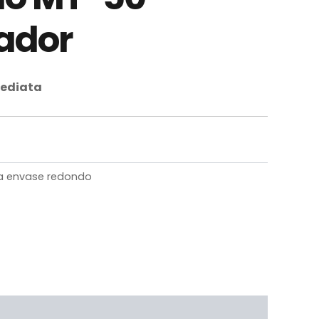
cador
mediata
a envase redondo