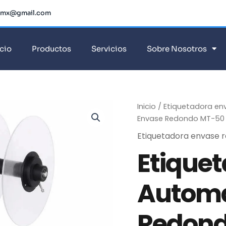
dmx@gmail.com
icio
Productos
Servicios
Sobre Nosotros
Inicio
/
Etiquetadora en
Envase Redondo MT-50 
Etiquetadora envase 
Etique
Automa
Redond