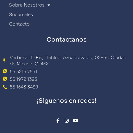
Sobre Nosotros
Sucursales
Contacto
Contactanos
Verbena 16-Bis, Tlatilco, Azcapotzalco, 02860 Ciudad
de México, CDMX
55 3215 7561
55 1972 1323
55 1543 3439
¡Siguenos en redes!
F
I
Y
a
n
o
c
s
u
e
t
t