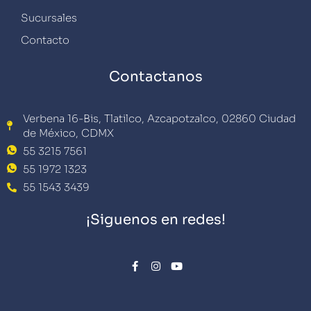
Sucursales
Contacto
Contactanos
Verbena 16-Bis, Tlatilco, Azcapotzalco, 02860 Ciudad
de México, CDMX
55 3215 7561
55 1972 1323
55 1543 3439
¡Siguenos en redes!
F
I
Y
a
n
o
c
s
u
e
t
t
b
a
u
o
g
b