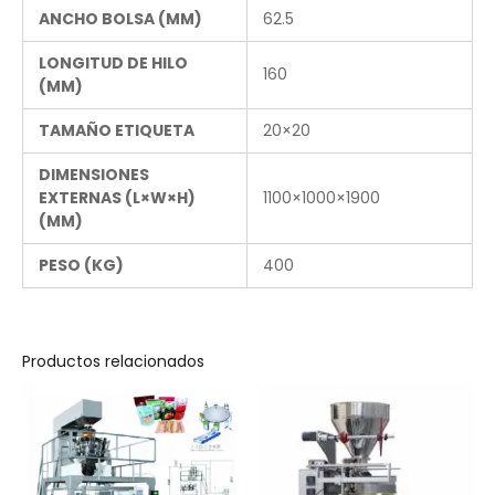
ANCHO BOLSA (MM)
62.5
LONGITUD DE HILO
160
(MM)
TAMAÑO ETIQUETA
20×20
DIMENSIONES
EXTERNAS (L×W×H)
1100×1000×1900
(MM)
PESO (KG)
400
Productos relacionados