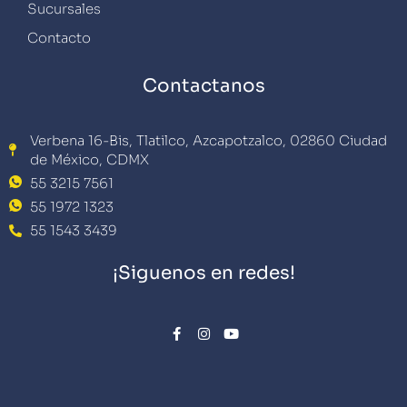
Sucursales
Contacto
Contactanos
Verbena 16-Bis, Tlatilco, Azcapotzalco, 02860 Ciudad
de México, CDMX
55 3215 7561
55 1972 1323
55 1543 3439
¡Siguenos en redes!
F
I
Y
a
n
o
c
s
u
e
t
t
b
a
u
o
g
b
o
r
e