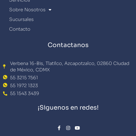
Sobre Nosotros
Sucursales
Contacto
Contactanos
Verbena 16-Bis, Tlatilco, Azcapotzalco, 02860 Ciudad
de México, CDMX
55 3215 7561
55 1972 1323
55 1543 3439
¡Siguenos en redes!
F
I
Y
a
n
o
c
s
u