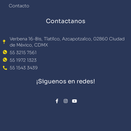
Contacto
Contactanos
Verbena 16-Bis, Tlatilco, Azcapotzalco, 02860 Ciudad
de México, CDMX
55 3215 7561
55 1972 1323
55 1543 3439
¡Siguenos en redes!
F
I
Y
a
n
o
c
s
u
e
t
t
b
a
u
o
g
b
o
r
e
k
a