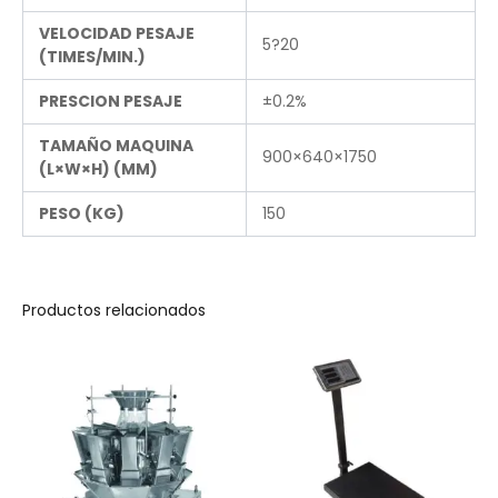
VELOCIDAD PESAJE
5?20
(TIMES/MIN.)
PRESCION PESAJE
±0.2%
TAMAÑO MAQUINA
900×640×1750
(L×W×H) (MM)
PESO (KG)
150
Productos relacionados